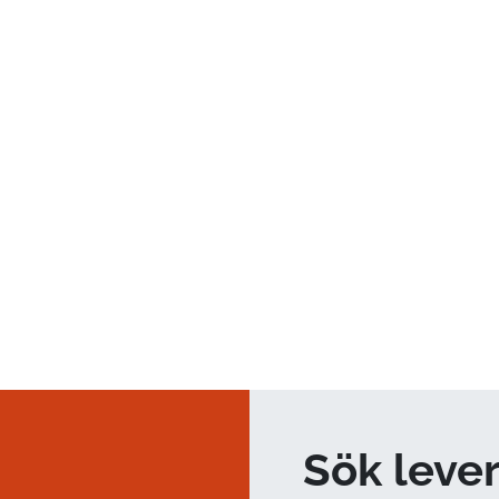
KENT JACOBSSON
SUPPLEANT
Lameco AB
Skogsvägen 21
922 73 HÄLLNÄS
0993-201 13
kent@lameco.se
Sök leve