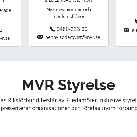
ÖR
Nya medlemmar och
erade
medlemsfrågor
0480-233 00
2
al
benny.soderqvist@mvr.se
vr.se
MVR Styrelse
as Riksförbund består av 7 ledamöter inklusive styr
resenterar organisationer och företag inom förbu
DENNIS FORSSELL
LEDAMOT