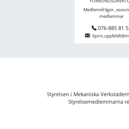
FÖRBUNDSDIREKT
Medlemsfrågor, associ
medlemmar
076-885 81 5
bjorn.uppfeldt@m
Styrelsen i Mekaniska Verkstädern
Styrelsemedlemmarna rep
JOHAN LANNEBRIS
ORDFÖRANDE