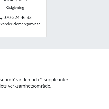
Rådgivning
070-224 46 33
exander.clomen@mvr.se
elseordföranden och 2 suppleanter.
ndets verksamhetsområde.
OLLE ÅKERBLAD
LEDAMOT