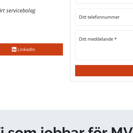
rt servicebolag
Ditt telefonnummer
Ditt meddelande *
LinkedIn
i som jobbar för M