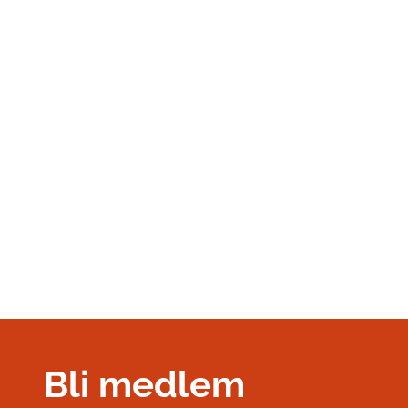
STEFAN OLOFSSON
LEDAMOT
Olofssons Smedja AB
Verkstadsvägen 6
245 34 STAFFANSTORP
046-25 37 07
stefan@olofssonssmedja.se
Bli medlem