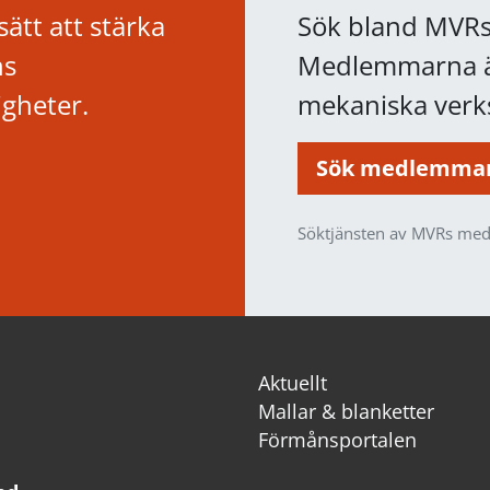
ätt att stärka
Sök bland MVRs
ns
Medlemmarna är
igheter.
mekaniska verks
Sök medlemma
Söktjänsten av MVRs med
Aktuellt
Mallar & blanketter
Förmånsportalen